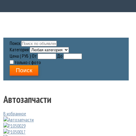
Поиск
Категория
Цена ( РУБ )
От
До
только с фото
Поиск
Автозапчасти
В избранное