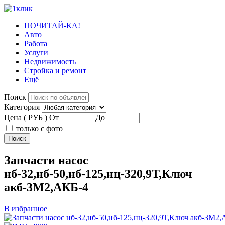
ПОЧИТАЙ-КА!
Авто
Работа
Услуги
Недвижимость
Стройка и ремонт
Ещё
Поиск
Категория
Цена ( РУБ )
От
До
только с фото
Поиск
Запчасти насос
нб-32,нб-50,нб-125,нц-320,9Т,Ключ
акб-3М2,АКБ-4
В избранное