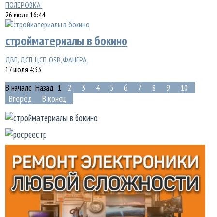
ПОЛЕРОВКА
26 июля 16:44
стройматериалы в бокино
ДВП, ДСП, ЦСП, ОSВ, ФАНЕРА
17 июля 4:33
В начало
Назад
1
2
3
4
5
6
7
8
9
10
Вперёд
В конец