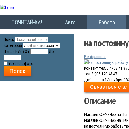
ПОЧИТАЙ-КА!
Авто
Работа
Поиск
на постоянн
Категория
Цена ( РУБ )
От
До
В избранное
только с фото
Контакт
тел. 8 4752 71 85 
Поиск
тел. 8 905 120 43 43
Добавлено
17 ноября 7:5
Связаться с в
Описание
Магазин «СЕМЕНА» на Цен
Магазин «СЕМЕНА» на Це
на постоянную работу тр