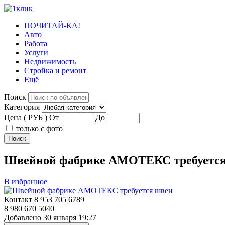
ПОЧИТАЙ-КА!
Авто
Работа
Услуги
Недвижимость
Стройка и ремонт
Ещё
Поиск
Категория
Цена ( РУБ )
От
До
только с фото
Поиск
Швейной фабрике АМОТЕКС требуетс
В избранное
Контакт
8 953 705 6789
8 980 670 5040
Добавлено
30 января 19:27