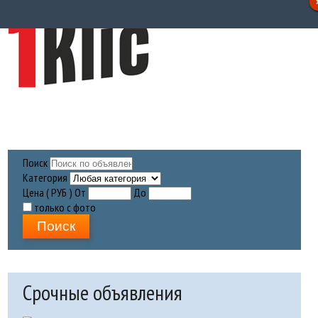
Поиск
Категория
Цена ( РУБ )
От
До
только с фото
Поиск
Срочные объявления