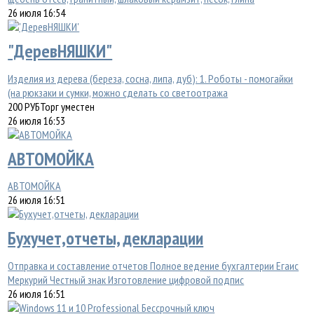
26 июля 16:54
"ДеревНЯШКИ"
Изделия из дерева (береза, сосна, липа, дуб): 1. Роботы - помогайки
(на рюкзаки и сумки, можно сделать со светоотража
200
РУБ
Торг уместен
26 июля 16:53
АВТОМОЙКА
АВТОМОЙКА
26 июля 16:51
Бухучет,отчеты, декларации
Отправка и составление отчетов Полное ведение бухгалтерии Егаис
Меркурий Честный знак Изготовление цифровой подпис
26 июля 16:51